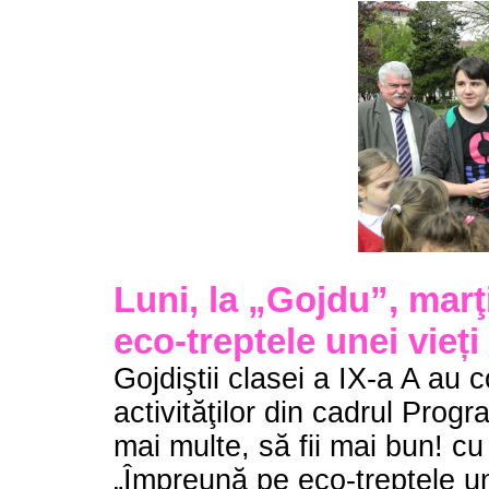
Luni, la „Gojdu”, mar
eco-treptele unei vieț
Gojdiştii clasei a IX-a A au c
activităţilor din cadrul Progr
mai multe, să fii mai bun! cu
„Împreună pe eco-treptele un