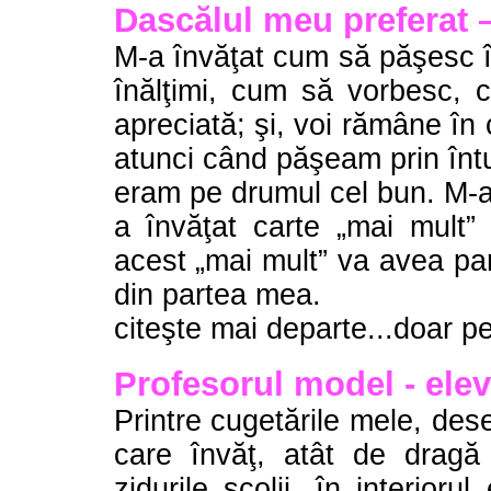
Dascălul meu preferat
M-a învăţat cum să păşesc î
înălţimi, cum să vorbesc, 
apreciată; şi, voi rămâne în
atunci când păşeam prin întu
eram pe drumul cel bun. M-a 
a învăţat carte „mai mult” 
acest „mai mult” va avea par
din partea mea.
citeşte mai departe...doar pe
Profesorul model - ele
Printre cugetările mele, des
care învăţ, atât de drag
zidurile şcolii, în interiorul