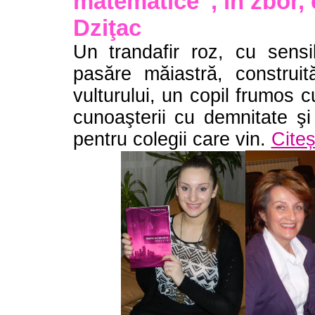
matematice”, în zbor, c
Dziţac
Un trandafir roz, cu sensib
pasăre măiastră, construit
vulturului, un copil frumos c
cunoaşterii cu demnitate şi
pentru colegii care vin.
Citeș