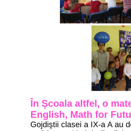
În Şcoala altfel, o mat
English, Math for Futu
Gojdiştii clasei a IX-a A au d