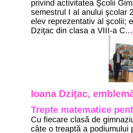
privind activitatea Şcolii G
semestrul I al anului şcolar
elev reprezentativ al şcolii;
Dziţac din clasa a VIII-a C...
Ioana Dziţac, emblemă
Trepte matematice pentr
Cu fiecare clasă de gimnaziu
câte o treaptă a podiumului p