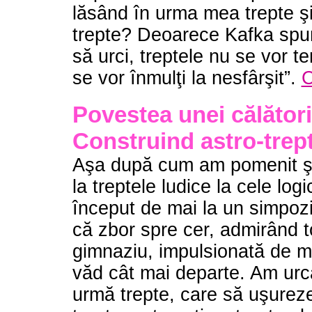
lăsând în urma mea trepte şi
trepte? Deoarece Kafka spun
să urci, treptele nu se vor te
se vor înmulţi la nesfârşit”.
C
Povestea unei călătorii 
Construind astro-tre
Aşa după cum am pomenit şi î
la treptele ludice la cele logi
început de mai la un simpozi
că zbor spre cer, admirând to
gimnaziu, impulsionată de m
văd cât mai departe. Am urca
urmă trepte, care să uşureze 