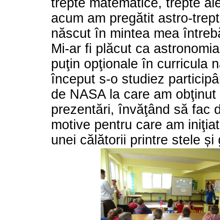
trepte matematice, trepte ale
acum am pregătit astro-trept
născut în mintea mea întrebă
Mi-ar fi plăcut ca astronomia 
puţin opţionale în curricula 
început s-o studiez particip
de NASA la care am obţinut p
prezentări, învăţând să fac d
motive pentru care am iniţia
unei călătorii printre stele și