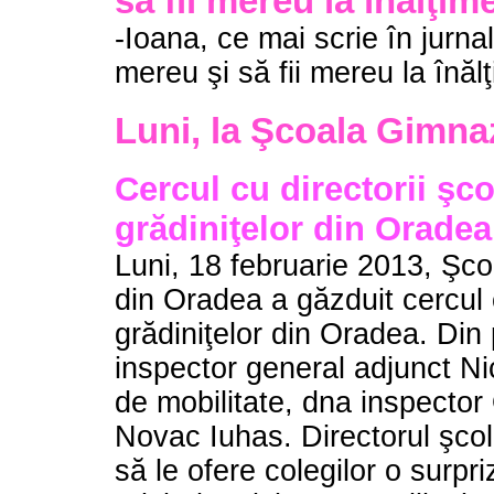
să fii mereu la înălţim
-Ioana, ce mai scrie în jurna
mereu şi să fii mereu la înăl
Luni, la Şcoala Gimna
Cercul cu directorii şco
grădiniţelor din Oradea
Luni, 18 februarie 2013, Şc
din Oradea a găzduit cercul c
grădiniţelor din Oradea. Din p
inspector general adjunct Ni
de mobilitate, dna inspector 
Novac Iuhas. Directorul şcoli
să le ofere colegilor o surpr