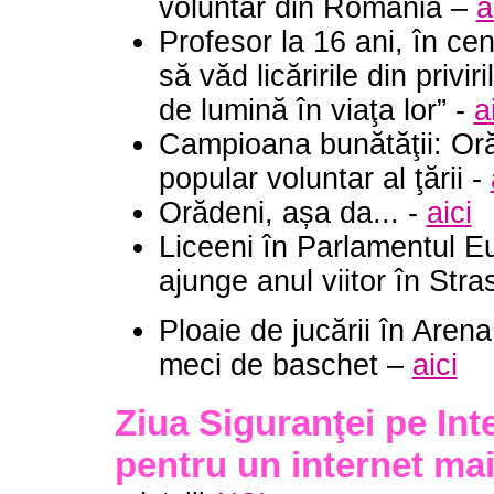
voluntar din România –
a
Profesor la 16 ani, în ce
să văd licăririle din privi
de lumină în viaţa lor” -
a
Campioana bunătăţii: Or
popular voluntar al ţării -
Orădeni, așa da... -
aici
Liceeni în Parlamentul E
ajunge anul viitor în Stra
Ploaie de jucării în Aren
meci de baschet –
aici
Ziua Siguranţei pe Int
pentru un internet ma