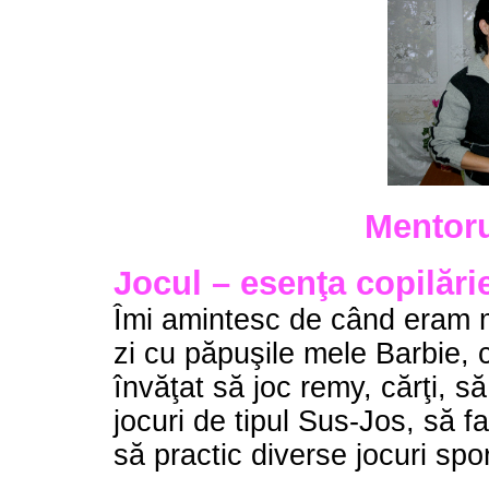
Mentoru
Jocul – esenţa copilări
Îmi amintesc de când eram 
zi cu păpuşile mele Barbie, c
învăţat să joc remy, cărţi, 
jocuri de tipul Sus-Jos, să f
să practic diverse jocuri spor