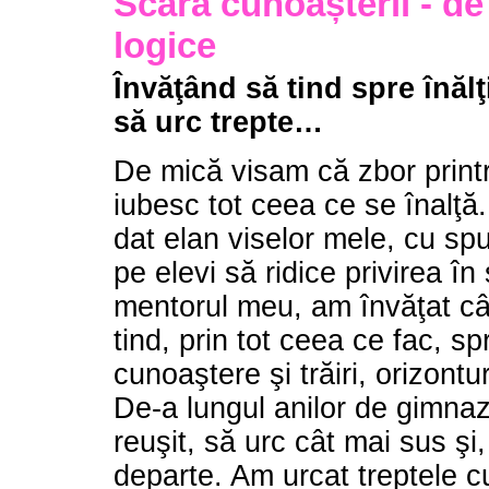
Scara cunoașterii - de 
logice
Învăţând să tind spre înăl
să urc trepte…
De mică visam că zbor printr
iubesc tot ceea ce se înalţă
dat elan viselor mele, cu sp
pe elevi să ridice privirea în 
mentorul meu, am învăţat cât
tind, prin tot ceea ce fac, s
cunoaştere şi trăiri, orizont
De-a lungul anilor de gimnaz
reuşit, să urc cât mai sus şi
departe. Am urcat treptele c