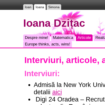
Ioan
Ioana
Simona
Ioana Dzițac
Despre mine!
Matematica
Articole
Reali
Europe thinks, acts, wins!
Interviuri, articole, a
Interviuri:
Admisă la New York Unive
detalii
aici
Digi 24 Oradea – Recruta