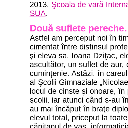
2013,
Şcoala de vară Interna
SUA
.
Două suflete pereche…
Astfel am perceput noi în timp
cimentat între distinsul pro
şi eleva sa, Ioana Dziţac, ele
ascultător, un suflet de aur, 
cuminţenie. Astăzi, în careu
al Şcolii Gimnaziale „Nicol
locul de cinste şi onoare, în
şcolii, iar atunci când s-au î
au mai încăput în braţe diplo
elevul total, priceput la toat
căpitanul de vas, informatic