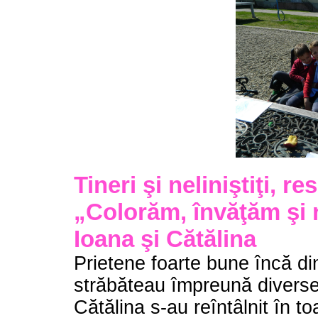
Tineri şi neliniştiţi, re
„Colorăm, învăţăm şi
Ioana şi Cătălina
Prietene foarte bune încă di
străbăteau împreună diverse
Cătălina s-au reîntâlnit în t