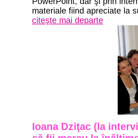
PowerPoint, dar şi prin inte
materiale fiind apreciate la
citeşte mai departe
Ioana Dziţac (la inter