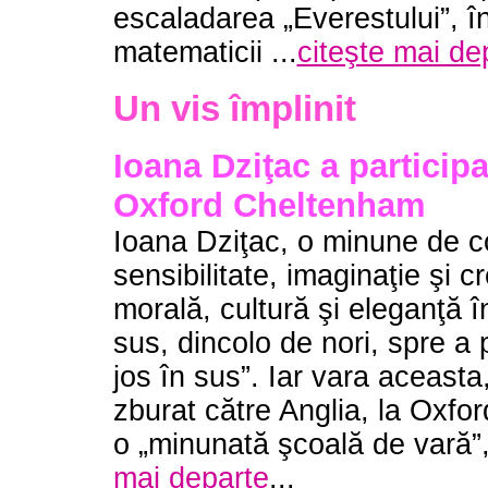
escaladarea „Everestului”, în
matematicii ...
citeşte mai de
Un vis împlinit
Ioana Dziţac a participa
Oxford Cheltenham
Ioana Dziţac, o minune de co
sensibilitate, imaginaţie şi c
morală, cultură şi eleganţă î
sus, dincolo de nori, spre a 
jos în sus”. Iar vara aceasta,
zburat către Anglia, la Oxfo
o „minunată şcoală de vară”,
mai departe
...