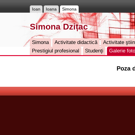
Ioan
Ioana
Simona
Simona Dzițac
Simona
Activitate didactică
Activitate ştiin
Prestigiul profesional
Studenţi
Galerie fot
Poza d