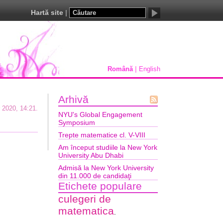
Hartă site
Română
English
Arhivă
Flux
 2020, 14:21.
NYU's Global Engagement
Atom
Symposium
Trepte matematice cl. V-VIII
Am început studiile la New York
University Abu Dhabi
Admisă la New York University
din 11.000 de candidaţi
Etichete populare
culegeri de
matematica
.