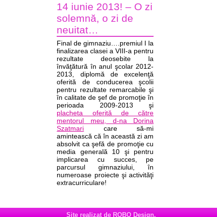
14 iunie 2013! – O zi
solemnă, o zi de
neuitat…
Final de gimnaziu….premiul I la
finalizarea clasei a VIII-a pentru
rezultate deosebite la
învăţătură în anul şcolar 2012-
2013, diplomă de excelenţă
oferită de conducerea şcolii
pentru rezultate remarcabile şi
în calitate de şef de promoţie în
perioada 2009-2013 şi
placheta oferită de către
mentorul meu, d-na Dorina
Szatmari
care să-mi
amintească că în această zi am
absolvit ca şefă de promoţie cu
media generală 10 şi pentru
implicarea cu succes, pe
parcursul gimnaziului, în
numeroase proiecte şi activităţi
extracurriculare!
Site realizat de ROBO Design.