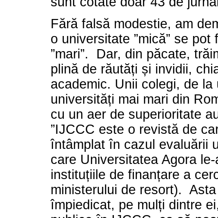
sunt cotate doar 43 de jurna
Fără falsă modestie, am dem
o universitate ”mică” se pot 
”mari”. Dar, din păcate, trăi
plină de răutăți și invidii, chi
academic. Unii colegi, de la
universități mai mari din R
cu un aer de superioritate au
”IJCCC este o revistă de cart
întâmplat în cazul evaluării 
care Universitatea Agora le-
instituțiile de finanțare a cerc
ministerului de resort). Asta
împiedicat, pe mulți dintre e