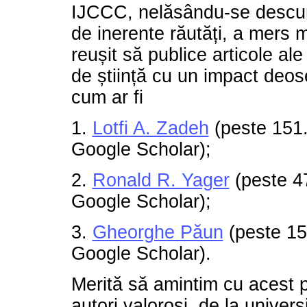
IJCCC, nelăsându-se descura
de inerente răutăți, a mers m
reușit să publice articole al
de știință cu un impact deos
cum ar fi
1.
Lotfi A. Zadeh
(peste 151.0
Google Scholar);
2.
Ronald R. Yager
(peste 47
Google Scholar);
3.
Gheorghe Păun
(peste 15.
Google Scholar).
Merită să amintim cu acest pri
autori valoroși, de la universi