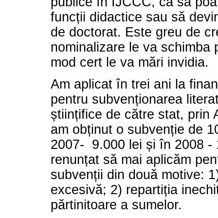
publice în IJCCC, ca să po
funcții didactice sau să dev
de doctorat. Este greu de c
nominalizare le va schimba p
mod cert le va mări invidia.
Am aplicat în trei ani la finan
pentru subvenționarea literat
științifice de către stat, pr
am obținut o subvenție de 10
2007- 9.000 lei și în 2008 -
renunțat să mai aplicăm pen
subvenții din două motive: 1)
excesivă; 2) repartiția inechit
părtinitoare a sumelor.