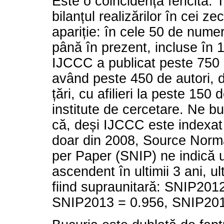
Este o coincidență fericită.
bilanțul realizărilor în cei ze
apariție: în cele 50 de nume
până în prezent, incluse în 
IJCCC a publicat peste 750 d
având peste 450 de autori, 
țări, cu afilieri la peste 150 d
institute de cercetare. Ne bu
că, deși IJCCC este indexat
doar din 2008, Source Norm
per Paper (SNIP) ne indică 
ascendent în ultimii 3 ani, u
fiind supraunitară: SNIP201
SNIP2013 = 0.956, SNIP201