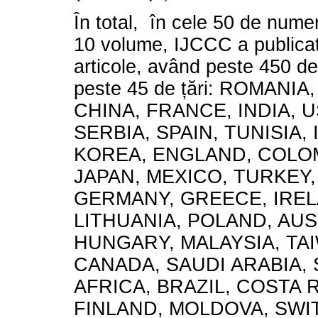
În total, în cele 50 de numer
10 volume, IJCCC a publica
articole, având peste 450 de 
peste 45 de țări: ROMANI
CHINA, FRANCE, INDIA, U
SERBIA, SPAIN, TUNISIA,
KOREA, ENGLAND, COLOMB
JAPAN, MEXICO, TURKEY,
GERMANY, GREECE, IREL
LITHUANIA, POLAND, AUS
HUNGARY, MALAYSIA, TA
CANADA, SAUDI ARABIA,
AFRICA, BRAZIL, COSTA R
FINLAND, MOLDOVA, SWI