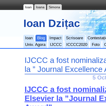
Ioan
Ioana
Simona
Ioan Dzițac
Ioan
Blog
Impact
Scrisoare
Contestați
Univ. Agora
IJCCC
ICCCC2020
Foto
IJCCC a fost nominaliza
la ” Journal Excellence
5 Oc
IJCCC a fost nominali
Elsevier la ”Journal E