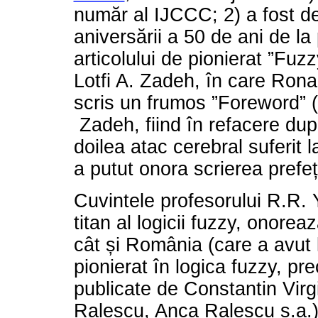
număr al IJCCC; 2) a fost d
aniversării a 50 de ani de la
articolului de pionierat ”Fuzz
Lotfi A. Zadeh, în care Rona
scris un frumos ”Foreword” (
Zadeh, fiind în refacere dup
doilea atac cerebral suferit l
a putut onora scrierea prefeț
Cuvintele profesorului R.R. 
titan al logicii fuzzy, onore
cât și România (care a avut 
pionierat în logica fuzzy, pr
publicate de Constantin Virg
Ralescu, Anca Ralescu ș.a.)