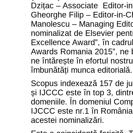
Dzițac – Associate Editor-in
Gheorghe Filip – Editor-in-C
Manolescu – Managing Editor
nominalizat de Elsevier pent
Excellence Award”, în cadru
Awards Romania 2015”, ne b
ne întărește în efortul nostr
îmbunătăți munca editorial
Scopus indexează 157 de ju
și IJCCC este în top 3, dintr
domeniile. În domeniul Com
IJCCC este nr.1 în România
acestei nominalizări.