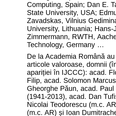
Computing, Spain; Dan E. T
State University, USA; Edm
Zavadskas, Vilnius Gedimin
University, Lithuania; Hans-
Zimmermann, RWTH, Aachen 
Technology, Germany …
De la Academia Română au c
articole valoroase, domnii (î
apariției în IJCCC): acad. F
Filip, acad. Solomon Marcus
Gheorghe Păun, acad. Paul 
(1941-2013), acad. Dan Tufi
Nicolai Teodorescu (m.c. AR
(m.c. AR) și Ioan Dumitrach