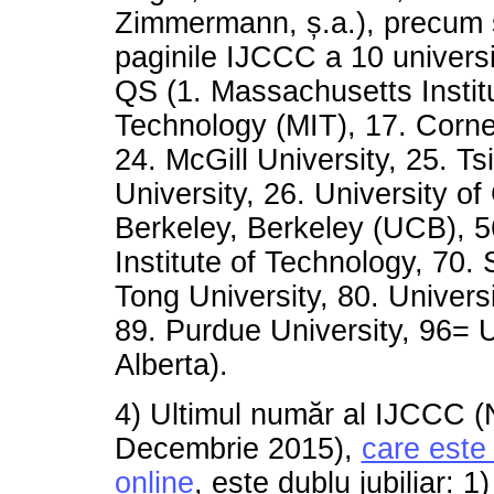
Zimmermann, ș.a.), precum ș
paginile IJCCC a 10 universi
QS (1. Massachusetts Institu
Technology (MIT), 17. Cornel
24. McGill University, 25. T
University, 26. University of 
Berkeley, Berkeley (UCB), 5
Institute of Technology, 70.
Tong University, 80. Universi
89. Purdue University, 96= U
Alberta).
4) Ultimul număr al IJCCC (
Decembrie 2015),
care este 
online
, este dublu jubiliar: 1