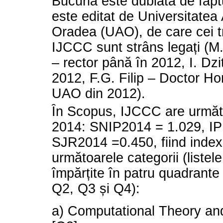
Bucuria este dublată de fap
este editat de Universitatea
Oradea (UAO), de care cei tr
IJCCC sunt strâns legați (M
– rector până în 2012, I. Dzi
2012, F.G. Filip – Doctor Ho
UAO din 2012).
În Scopus, IJCCC are următor
2014: SNIP2014 = 1.029, IP
SJR2014 =0.450, fiind index
următoarele categorii (listele
împărțite în patru quadrante 
Q2, Q3 și Q4):
a) Computational Theory an