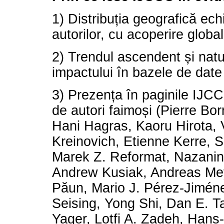
1) Distribuția geografică echi
autorilor, cu acoperire global
2) Trendul ascendent și natu
impactului în bazele de date 
3) Prezența în paginile IJC
de autori faimoși (Pierre Bo
Hani Hagras, Kaoru Hirota, 
Kreinovich, Etienne Kerre, 
Marek Z. Reformat, Nazani
Andrew Kusiak, Andreas Me
Păun, Mario J. Pérez-Jiméne
Seising, Yong Shi, Dan E. T
Yager, Lotfi A. Zadeh, Hans