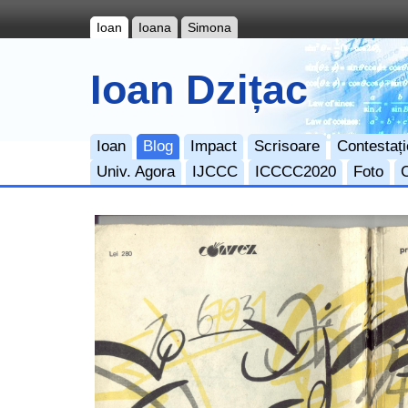
Ioan
Ioana
Simona
Ioan Dzițac
Ioan
Blog
Impact
Scrisoare
Contestați
Univ. Agora
IJCCC
ICCCC2020
Foto