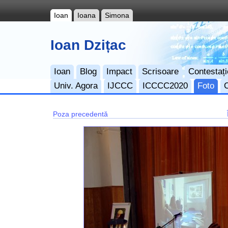
Ioan
Ioana
Simona
Ioan Dzițac
Ioan
Blog
Impact
Scrisoare
Contestați
Univ. Agora
IJCCC
ICCCC2020
Foto
Poza precedentă