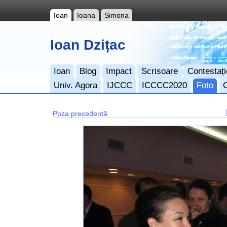
Ioan
Ioana
Simona
Ioan Dzițac
Ioan
Blog
Impact
Scrisoare
Contestați
Univ. Agora
IJCCC
ICCCC2020
Foto
Poza precedentă