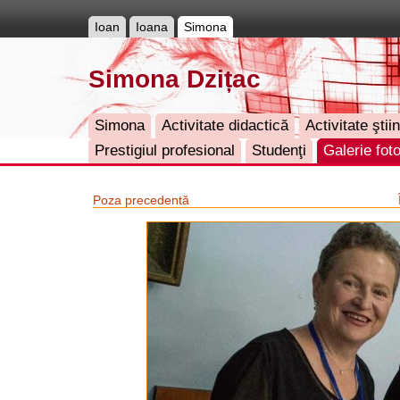
Ioan
Ioana
Simona
Simona Dzițac
Simona
Activitate didactică
Activitate ştiin
Prestigiul profesional
Studenţi
Galerie fot
Poza precedentă