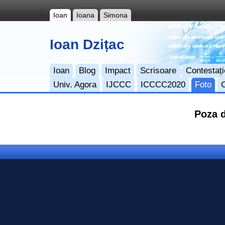
Ioan
Ioana
Simona
Ioan Dzițac
Ioan
Blog
Impact
Scrisoare
Contestați
Univ. Agora
IJCCC
ICCCC2020
Foto
Poza d