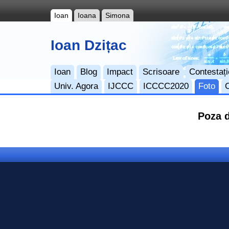
Ioan
Ioana
Simona
Ioan Dzițac
Ioan
Blog
Impact
Scrisoare
Contestați
Univ. Agora
IJCCC
ICCCC2020
Foto
Poza d