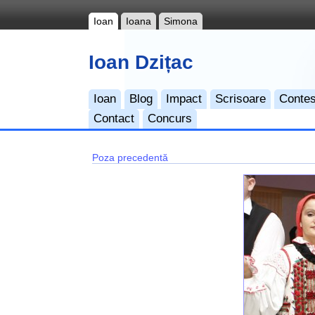
Ioan
Ioana
Simona
Ioan Dzițac
Ioan
Blog
Impact
Scrisoare
Contes
Contact
Concurs
Poza precedentă