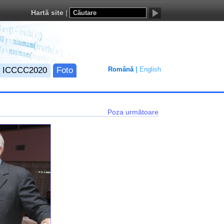
Hartă site
ICCCC2020
Foto
Română
English
Poza următoare