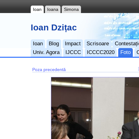
Ioan
Ioana
Simona
Ioan Dzițac
Ioan
Blog
Impact
Scrisoare
Contestați
Univ. Agora
IJCCC
ICCCC2020
Foto
Poza precedentă