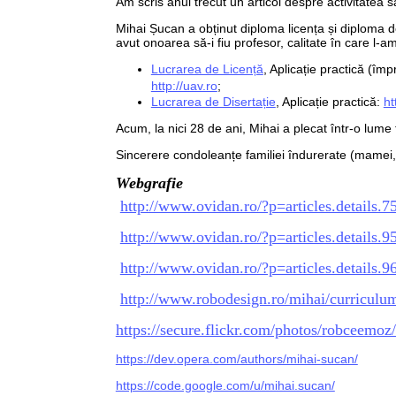
Am scris anul trecut un articol despre activitatea s
Mihai Șucan a obținut diploma licența și diploma d
avut onoarea să-i fiu profesor, calitate în care l-a
Lucrarea de Licență
, Aplicație practică (îm
http://uav.ro
;
Lucrarea de Disertație
,
Aplicație practică:
ht
Acum, la nici 28 de ani, Mihai a plecat într-o lume
Sincerere condoleanțe familiei îndurerate (mamei, t
Webgrafie
http://www.ovidan.ro/?p=articles.details.7
http://www.ovidan.ro/?p=articles.details.9
http://www.ovidan.ro/?p=articles.details.9
http://www.robodesign.ro/mihai/curriculum
https://secure.flickr.com/photos/robceemo
https://dev.opera.com/authors/mihai-sucan/
https://code.google.com/u/mihai.sucan/