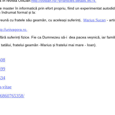
a în revista OviDan:
http://ovidan.ro/?p=articles.details.9674.
e master în informatică prin efort propriu, fiind un experimentat autodi
m îndrumat formal și la:
preună cu fratele său geamăn, cu aceleași suferinți,
Marius Șucan
- arti
tp://univagora.ro.
 fără suferinți fizice. Fie ca Dumnezeu să-i dea pacea veșnică, iar famili
atălui, fratelui geamăn -Marius și fratelui mai mare - Ioan).
508
599
634
-vitae
z/6860765358/