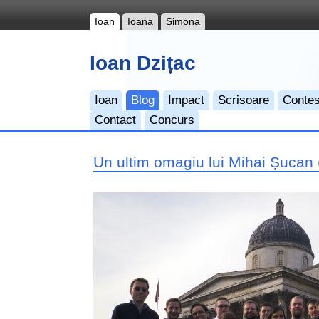
Ioan
Ioana
Simona
Ioan Dzițac
Ioan
Blog
Impact
Scrisoare
Contes
Contact
Concurs
Un ultim omagiu lui Mihai Șucan