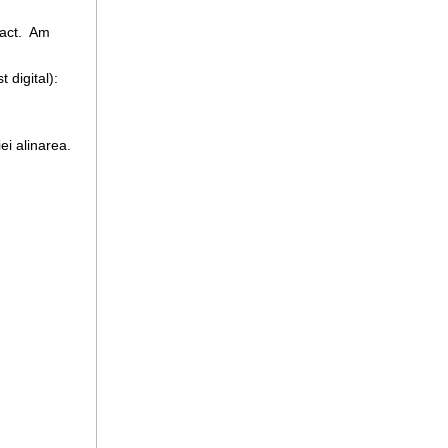
dact. Am
st digital):
ei alinarea.