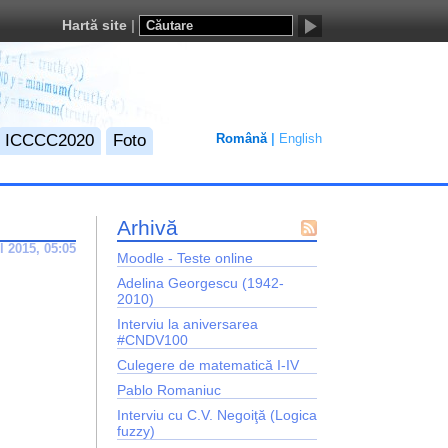
Hartă site
ICCCC2020
Foto
Română
English
Arhivă
Flux
l 2015, 05:05
Moodle - Teste online
Atom
Adelina Georgescu (1942-
2010)
Interviu la aniversarea
#CNDV100
Culegere de matematică I-IV
Pablo Romaniuc
Interviu cu C.V. Negoiţă (Logica
fuzzy)