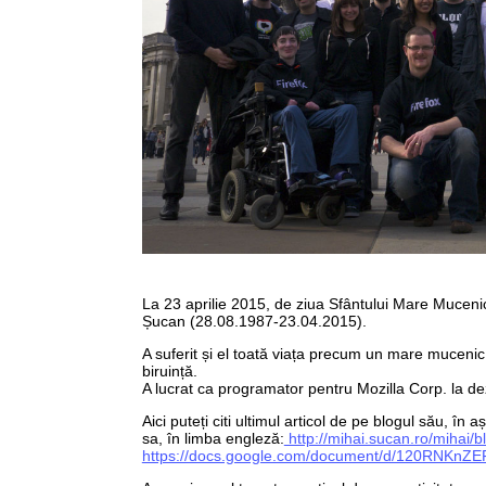
La 23 aprilie 2015, de ziua Sfântului Mare Muceni
Șucan (28.08.1987-23.04.2015).
A suferit și el toată viața precum un mare mucenic
biruință.
A lucrat ca programator pentru Mozilla Corp. la de
Aici puteți citi ultimul articol de pe blogul său, în
sa, în limba engleză:
http://mihai.sucan.ro/mihai/b
https://docs.google.com/document/d/120RNK