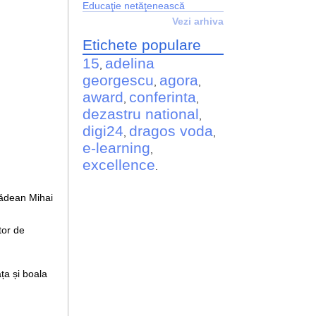
Educaţie netăţenească
Vezi arhiva
Etichete populare
15
adelina
,
georgescu
agora
,
,
award
conferinta
,
,
dezastru national
,
digi24
dragos voda
,
,
e-learning
,
excellence
.
rădean Mihai
tor de
ața și boala