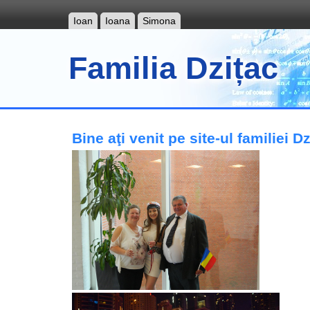
Ioan
Ioana
Simona
Familia Dzițac
Bine aţi venit pe site-ul familiei Dz