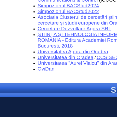
Simpozionul BACStud2024
Simpozionul BACStud2022
Asociația Clusterul de cercetări științ
cercetare și studii europene din Or
Cercetare Dezvoltare Agora SRL
ŞTIINŢA ŞI TEHNOLOGIA INFORM
ROMÂNIA - Editura Academiei Ro
București, 2018
Universitatea Agora din Oradea
Universitatea din Oradea
CCSISE
/
Universitatea "Aurel Vlaicu" din Ara
OviDan
S