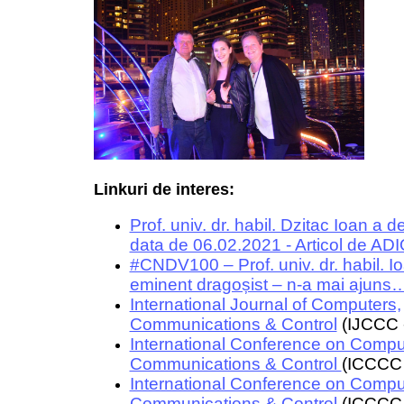
Linkuri de interes:
Prof. univ. dr. habil. Dzitac Ioan a d
data de 06.02.2021 - Articol de ADI
#CNDV100 – Prof. univ. dr. habil. I
eminent dragoșist – n-a mai ajuns… 
International Journal of Computers,
Communications & Control
(IJCCC -
International Conference on Compu
Communications & Control
(ICCCC
International Conference on Compu
Communications & Control
(ICCCC