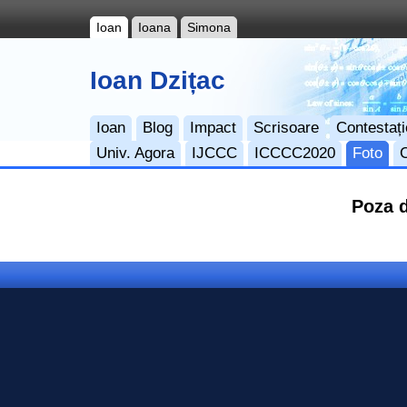
Ioan
Ioana
Simona
Ioan Dzițac
Ioan
Blog
Impact
Scrisoare
Contestați
Univ. Agora
IJCCC
ICCCC2020
Foto
Poza d