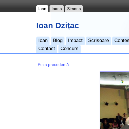
Ioan
Ioana
Simona
Ioan Dzițac
Ioan
Blog
Impact
Scrisoare
Contes
Contact
Concurs
Poza precedentă