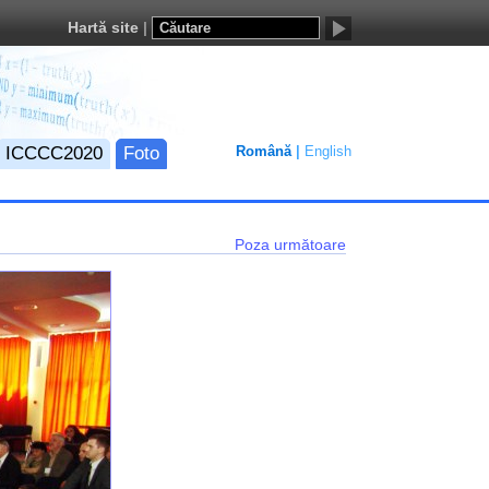
Hartă site
ICCCC2020
Foto
Română
English
Poza următoare