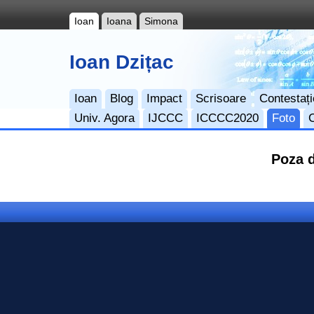
Ioan
Ioana
Simona
Ioan Dzițac
Ioan
Blog
Impact
Scrisoare
Contestați
Univ. Agora
IJCCC
ICCCC2020
Foto
Poza d